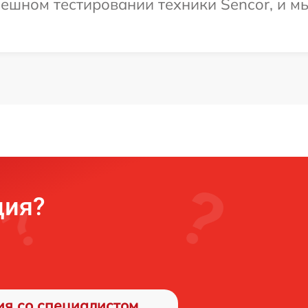
ешном тестировании техники Sencor, и м
ция?
ия со специалистом