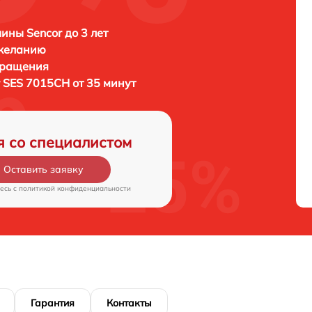
ны Sencor до 3 лет
 желанию
бращения
 SES 7015CH от 35 минут
я со специалистом
Оставить заявку
есь c
политикой конфиденциальности
Гарантия
Контакты