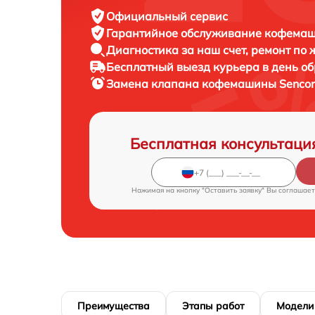
Официальный сервис
Гарантийное обслуживание
кофемаши
Диагностика за наш счет,
ремонт по
Бесплатный выезд курьера
в день о
Замена клапана кофемашины
Sencor
Бесплатная консультаци
Нажимая на кнопку "Оставить заявку" Вы соглашает
Преимущества
Этапы работ
Модели